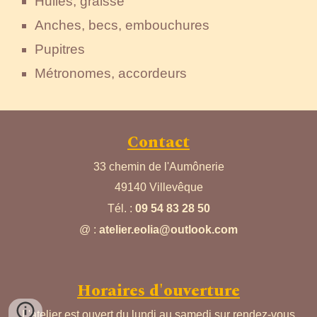
Huiles, graisse
Anches, becs, embouchures
Pupitres
Métronomes, accordeurs
Contact
33 chemin de l'Aumônerie
49140 Villevêque
Tél. :
09 54 83 28 50
@
:
atelier.eolia@outlook.com
Horaires d'ouverture
L'atelier est ouvert du lundi au samedi sur rendez-vous